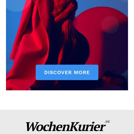
WochenKurier
.DE