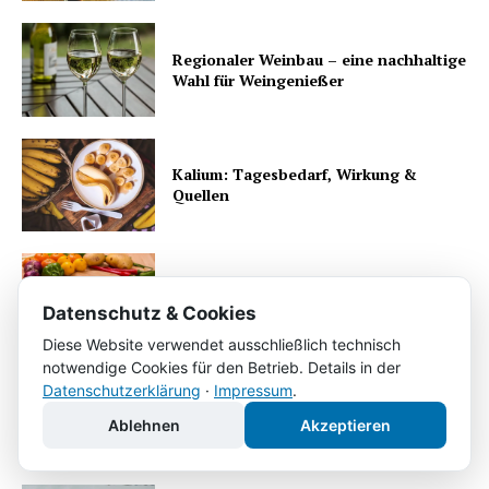
Regionaler Weinbau – eine nachhaltige
Wahl für Weingenießer
Kalium: Tagesbedarf, Wirkung &
Quellen
Vitamin A (Retinol): Täglicher Bedarf
und Quellen
Datenschutz & Cookies
Diese Website verwendet ausschließlich technisch
notwendige Cookies für den Betrieb. Details in der
Datenschutzerklärung
·
Impressum
.
Vitamin K: Tagesbedarf und
Vorkommen
Ablehnen
Akzeptieren