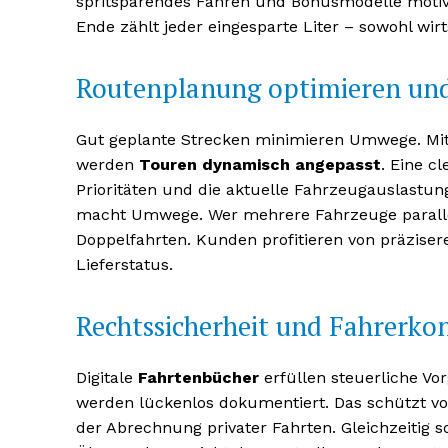
spritsparendes Fahren und Bonusmodelle motiv
Ende zählt jeder eingesparte Liter – sowohl wirt
Routenplanung optimieren und
Gut geplante Strecken minimieren Umwege. Mit 
NEWSLETTER A
werden
Touren dynamisch angepasst
. Eine c
Prioritäten und die aktuelle Fahrzeugauslastung
macht Umwege. Wer mehrere Fahrzeuge paralle
Doppelfahrten. Kunden profitieren von präzise
Lieferstatus.
Rechtssicherheit und Fahrerko
Digitale
Fahrtenbücher
erfüllen steuerliche Vo
werden lückenlos dokumentiert. Das schützt vo
der Abrechnung privater Fahrten. Gleichzeitig 