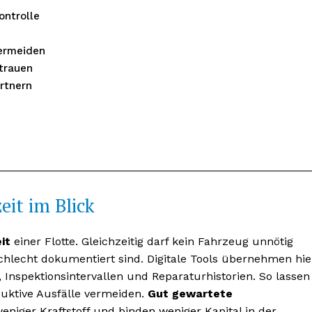
ontrolle
ermeiden
trauen
rtnern
it im Blick
it
einer Flotte. Gleichzeitig darf kein Fahrzeug unnötig
chlecht dokumentiert sind. Digitale Tools übernehmen hie
 Inspektionsintervallen und Reparaturhistorien. So lassen
uktive Ausfälle vermeiden.
Gut gewartete
niger Kraftstoff und binden weniger Kapital in der