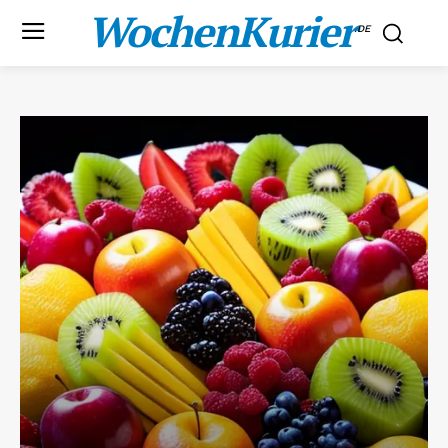
WochenKurier
.DE