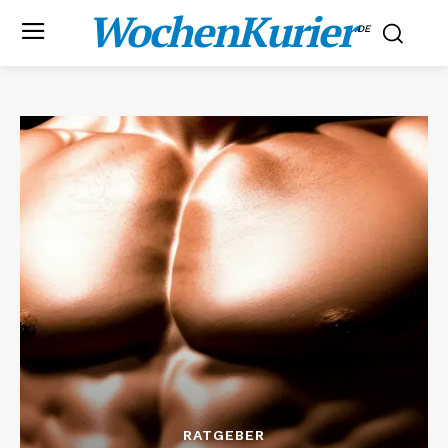
WochenKurier
.DE
RATGEBER