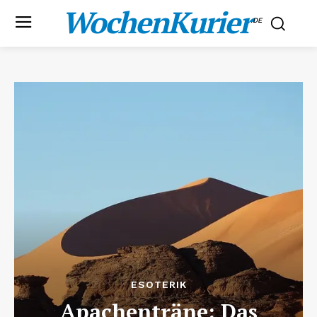
WochenKurier
.DE
ESOTERIK
Apachenträne: Das