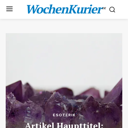
WochenKurier
.DE
ESOTERIK
Artikel Haupttitel: