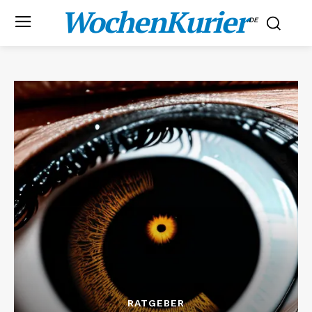
WochenKurier
.DE
RATGEBER