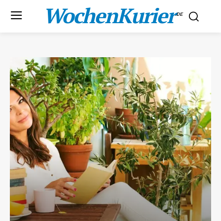
WochenKurier
.DE