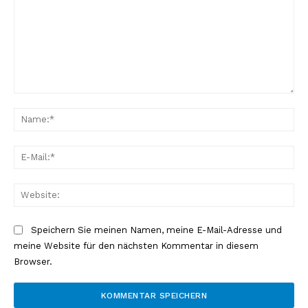
NEWSLETTER ABONNIEREN
Kommentar:
Na
E-
Inhalte
Mai
Web
Speichern Sie meinen Namen, meine E-Mail-Adresse und
meine Website für den nächsten Kommentar in diesem
Browser.