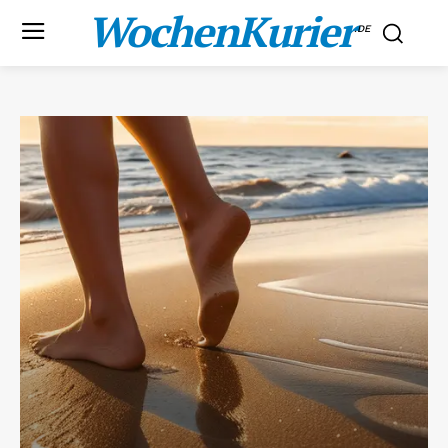
WochenKurier
.DE