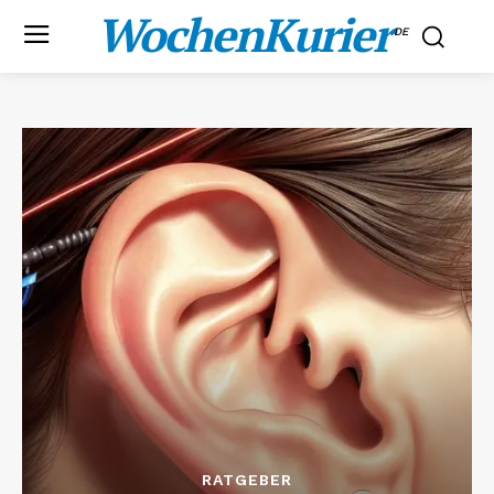
WochenKurier
.DE
RATGEBER