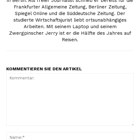
in Berlin. Als freier Journalist schrieb er bereits für die
Frankfurter Allgemeine Zeitung, Berliner Zeitung,
Spiegel Online und die Süddeutsche Zeitung. Der
studierte Wirtschaftsjurist liebt ortsunabhängiges
Arbeiten. Mit seinem Laptop und seinem
Zwergpinscher Jerry ist er die Hälfte des Jahres auf
Reisen.
KOMMENTIEREN SIE DEN ARTIKEL
Kommentar:
Na