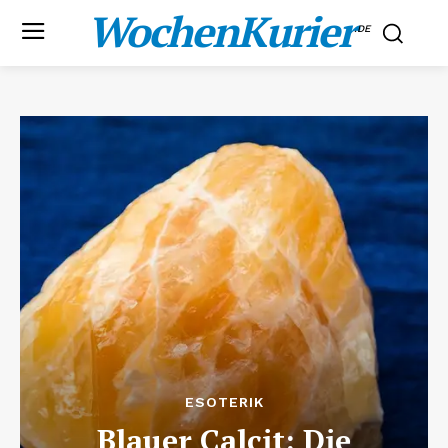
WochenKurier
.DE
ESOTERIK
Blauer Calcit: Die