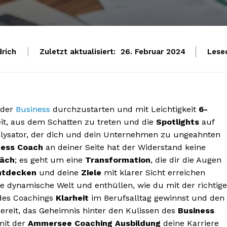
drich
Zuletzt aktualisiert:
Lese
26. Februar 2024
oder
Business
durchzustarten und mit Leichtigkeit
6-
eit, aus dem Schatten zu treten und die
Spotlights
auf
alysator, der dich und dein Unternehmen zu ungeahnten
ness Coach
an deiner Seite hat der Widerstand keine
räch
; es geht um eine
Transformation
, die dir die Augen
ntdecken
und deine
Ziele
mit klarer Sicht erreichen
ese dynamische Welt und enthüllen, wie du mit der richtig
es Coachings
Klarheit
im Berufsalltag gewinnst und den
ereit, das Geheimnis hinter den Kulissen des
Business
mit der
Ammersee Coaching
Ausbildung
deine Karriere