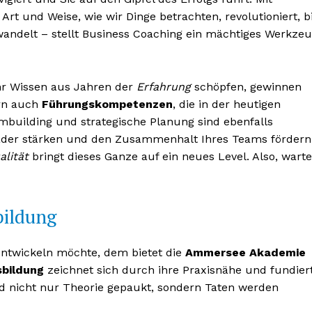
e Art und Weise, wie wir Dinge betrachten, revolutioniert, b
rwandelt – stellt Business Coaching ein mächtiges Werkze
ihr Wissen aus Jahren der
Erfahrung
schöpfen, gewinnen
rn auch
Führungskompetenzen
, die in der heutigen
mbuilding und strategische Planung sind ebenfalls
ader stärken und den Zusammenhalt Ihres Teams fördern
lität
bringt dieses Ganze auf ein neues Level. Also, wart
nseren
bildung
osen
tter
ntwickeln möchte, dem bietet die
Ammersee Akademie
bildung
zeichnet sich durch ihre Praxisnähe und fundier
wird nicht nur Theorie gepaukt, sondern Taten werden
Inhalte