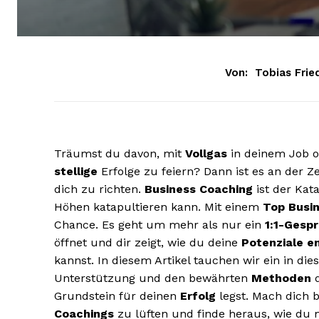
Von:
Tobias Frie
Träumst du davon, mit
Vollgas
in deinem Job 
stellige
Erfolge zu feiern? Dann ist es an der Z
dich zu richten.
Business Coaching
ist der Kat
Höhen katapultieren kann. Mit einem
Top Busi
Chance. Es geht um mehr als nur ein
1:1-Gesp
öffnet und dir zeigt, wie du deine
Potenziale e
kannst. In diesem Artikel tauchen wir ein in di
Unterstützung und den bewährten
Methoden
d
Grundstein für deinen
Erfolg
legst. Mach dich b
Coachings
zu lüften und finde heraus, wie du 