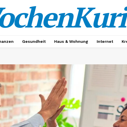
ochenKuri
nanzen
Gesundheit
Haus & Wohnung
Internet
Kr