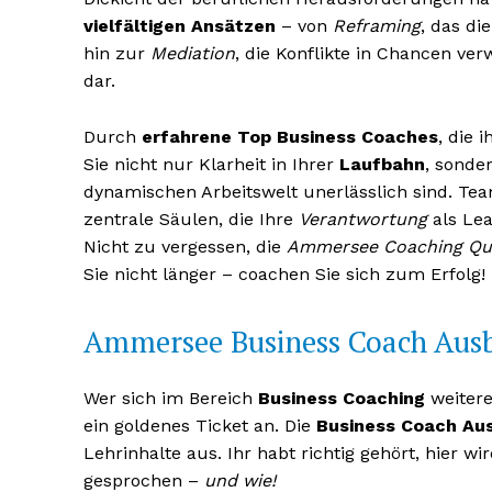
vielfältigen Ansätzen
– von
Reframing
, das di
hin zur
Mediation
, die Konflikte in Chancen ve
dar.
Durch
erfahrene Top Business Coaches
, die 
Sie nicht nur Klarheit in Ihrer
Laufbahn
, sonde
dynamischen Arbeitswelt unerlässlich sind. Tea
zentrale Säulen, die Ihre
Verantwortung
als Le
Nicht zu vergessen, die
Ammersee Coaching Qua
Sie nicht länger – coachen Sie sich zum Erfolg!
Erhalte u
Ammersee Business Coach Aus
kostenl
Newsle
Wer sich im Bereich
Business Coaching
weitere
ein goldenes Ticket an. Die
Business Coach Aus
Lehrinhalte aus. Ihr habt richtig gehört, hier 
gesprochen –
und wie!