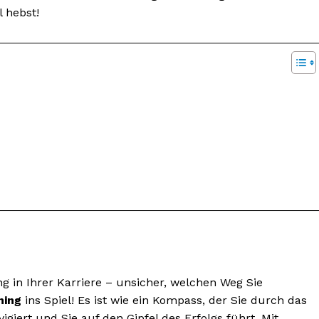
 hebst!
ng in Ihrer Karriere – unsicher, welchen Weg Sie
hing
ins Spiel! Es ist wie ein Kompass, der Sie durch das
giert und Sie auf den Gipfel des Erfolgs führt. Mit