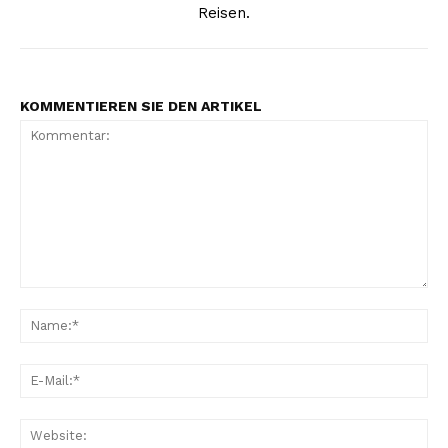
Reisen.
KOMMENTIEREN SIE DEN ARTIKEL
Kommentar:
Na
E-
Mai
Web