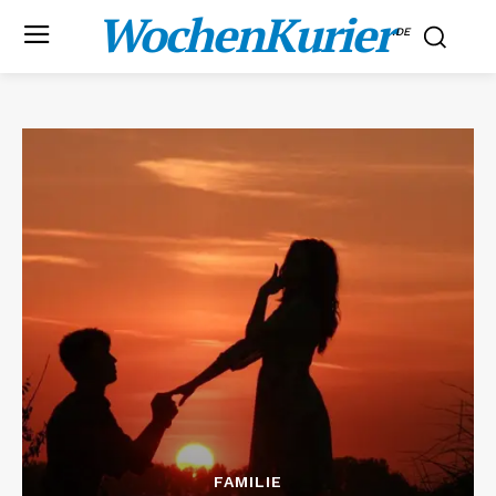
WochenKurier
.DE
FAMILIE