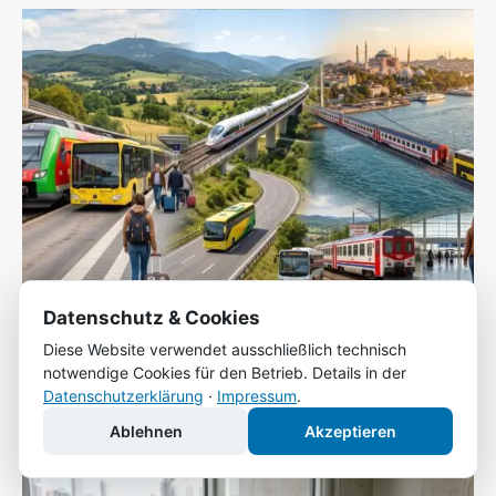
Datenschutz & Cookies
Diese Website verwendet ausschließlich technisch
Grenzenlos mobil: Mit Bus und Bahn von Dortmund
notwendige Cookies für den Betrieb. Details in der
bis nach Istanbul
Datenschutzerklärung
·
Impressum
.
Tobias Friedrich
-
14. Juli 2026
Ablehnen
Akzeptieren