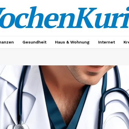
ochenKuri
nanzen
Gesundheit
Haus & Wohnung
Internet
Kr