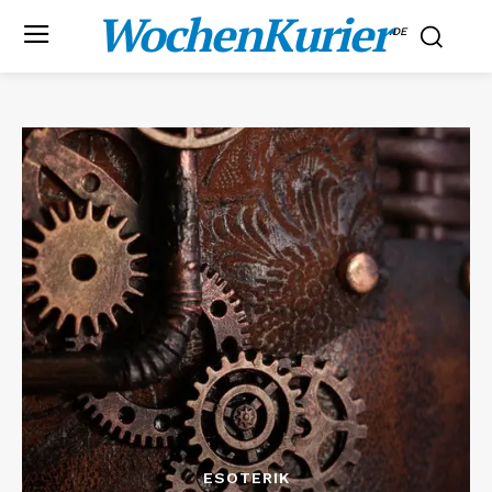
WochenKurier
.DE
ESOTERIK