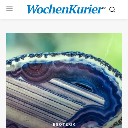
WochenKurier
.DE
ESOTERIK