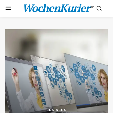
WochenKurier
.DE
BUSINESS