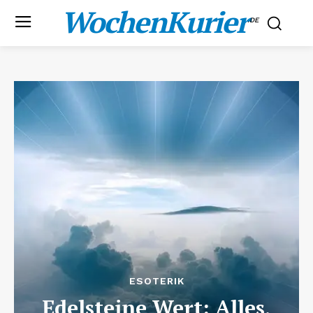
WochenKurier
.DE
ESOTERIK
Edelsteine Wert: Alles,