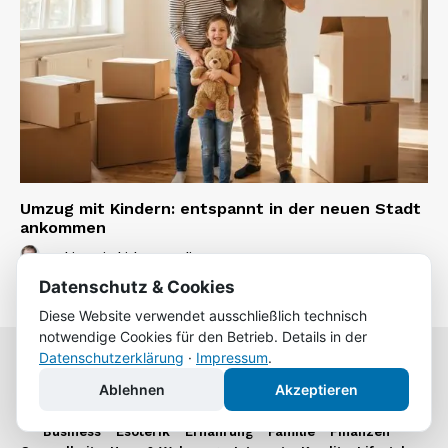
Umzug mit Kindern: entspannt in der neuen Stadt
ankommen
Tobias Friedrich
-
3. Juli 2026
Datenschutz & Cookies
Diese Website verwendet ausschließlich technisch
notwendige Cookies für den Betrieb. Details in der
Datenschutzerklärung
·
Impressum
.
WochenKurier
.DE
Ablehnen
Akzeptieren
Business
Esoterik
Ernährung
Familie
Finanzen