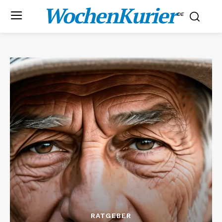
WochenKurier
.DE
RATGEBER