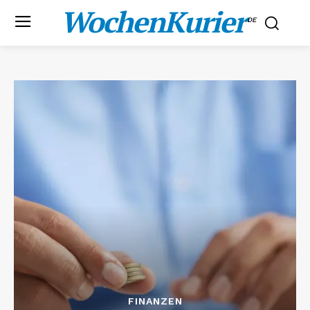
WochenKurier
.DE
FINANZEN