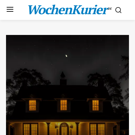
WochenKurier
.DE