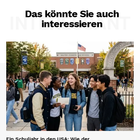
Das könnte Sie auch
INTERESSANT
interessieren
Ein Schuljahr in den USA: Wie der