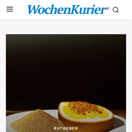
WochenKurier
.DE
RATGEBER