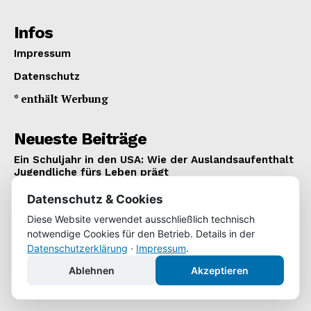
Infos
Impressum
Datenschutz
* enthält Werbung
Neueste Beiträge
Ein Schuljahr in den USA: Wie der Auslandsaufenthalt
Jugendliche fürs Leben prägt
REISEN
21. Juli 2026
Datenschutz & Cookies
Grenzenlos mobil: Mit Bus und Bahn von Dortmund
Diese Website verwendet ausschließlich technisch
bis nach Istanbul
notwendige Cookies für den Betrieb. Details in der
REISEN
14. Juli 2026
Datenschutzerklärung
·
Impressum
.
Berufskleidung im Betrieb: Sicherheit, Hygiene und
Ablehnen
Akzeptieren
Effizienz
BUSINESS
11. Juli 2026