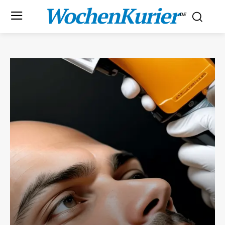
WochenKurier
.DE