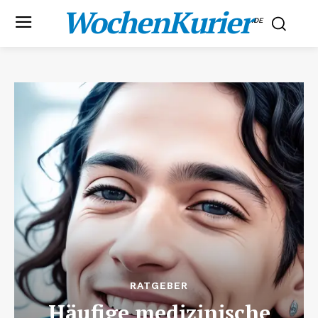
WochenKurier
.DE
RATGEBER
Häufige medizinische