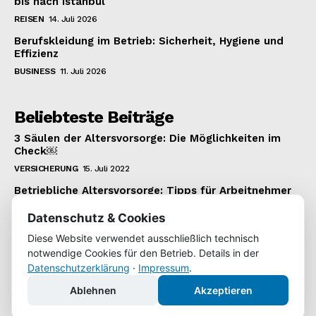
bis nach Istanbul
REISEN
14. Juli 2026
Berufskleidung im Betrieb: Sicherheit, Hygiene und
Effizienz
BUSINESS
11. Juli 2026
Beliebteste Beiträge
3 Säulen der Altersvorsorge: Die Möglichkeiten im
Check￼
VERSICHERUNG
15. Juli 2022
Betriebliche Altersvorsorge: Tipps für Arbeitnehmer
VERSICHERUNG
22. Januar 2022
Datenschutz & Cookies
Wie man einen 1.000 Euro Kredit bekommt
Diese Website verwendet ausschließlich technisch
KREDIT
22. Juli 2022
notwendige Cookies für den Betrieb. Details in der
Datenschutzerklärung
·
Impressum
.
Ablehnen
Akzeptieren
Copyright © 2022 | WochenKurier.de | Alle Inhalte unterliegen
unserem Copyright.