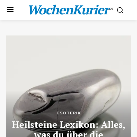
WochenKurier
.DE
ESOTERIK
Heilsteine Lexikon: Alles,
was du über die