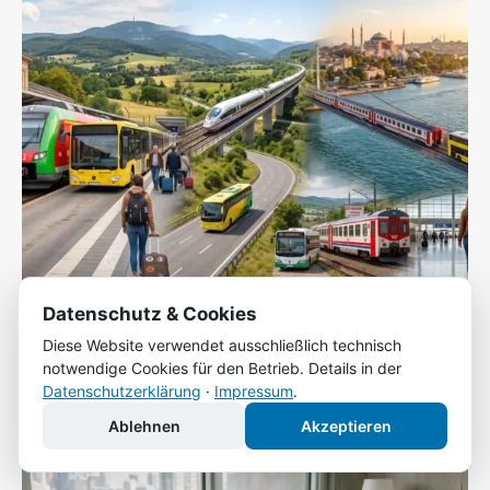
Datenschutz & Cookies
Grenzenlos mobil: Mit Bus und Bahn von Dortmund
Diese Website verwendet ausschließlich technisch
bis nach Istanbul
notwendige Cookies für den Betrieb. Details in der
Tobias Friedrich
-
14. Juli 2026
Datenschutzerklärung
·
Impressum
.
Ablehnen
Akzeptieren