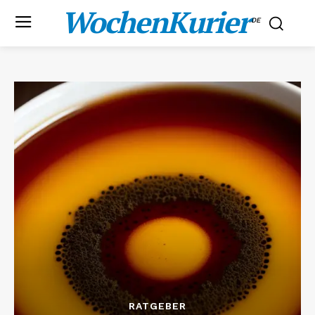
WochenKurier
.DE
RATGEBER