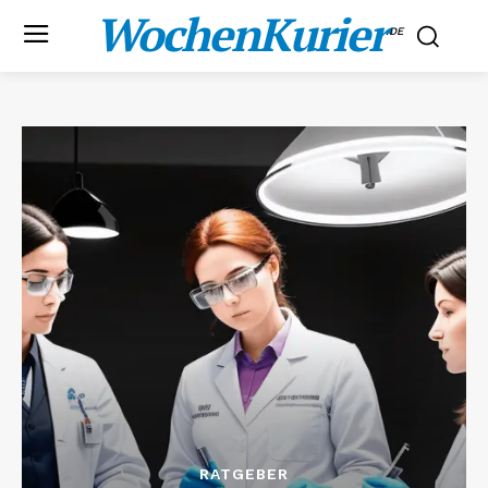
WochenKurier
.DE
RATGEBER