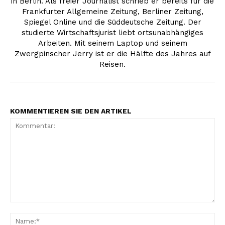
in Berlin. Als freier Journalist schrieb er bereits für die
Frankfurter Allgemeine Zeitung, Berliner Zeitung,
Spiegel Online und die Süddeutsche Zeitung. Der
studierte Wirtschaftsjurist liebt ortsunabhängiges
Arbeiten. Mit seinem Laptop und seinem
Zwergpinscher Jerry ist er die Hälfte des Jahres auf
Reisen.
KOMMENTIEREN SIE DEN ARTIKEL
Kommentar:
Na