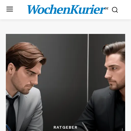
WochenKurier
.DE
RATGEBER