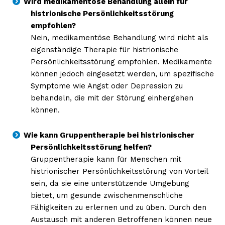
Wird medikamentöse Behandlung allein für
kostenlosen Newsletter
histrionische Persönlichkeitsstörung
empfohlen?
Nein, medikamentöse Behandlung wird nicht als
eigenständige Therapie für histrionische
Persönlichkeitsstörung empfohlen. Medikamente
können jedoch eingesetzt werden, um spezifische
Symptome wie Angst oder Depression zu
behandeln, die mit der Störung einhergehen
können.
Wie kann Gruppentherapie bei histrionischer
NEWSLETTER ABONNIEREN
Persönlichkeitsstörung helfen?
Gruppentherapie kann für Menschen mit
histrionischer Persönlichkeitsstörung von Vorteil
sein, da sie eine unterstützende Umgebung
Inhalte
bietet, um gesunde zwischenmenschliche
Fähigkeiten zu erlernen und zu üben. Durch den
Austausch mit anderen Betroffenen können neue