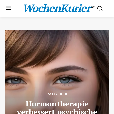
WochenKurier
.DE
RATGEBER
Hormontherapie
verbessert psychische