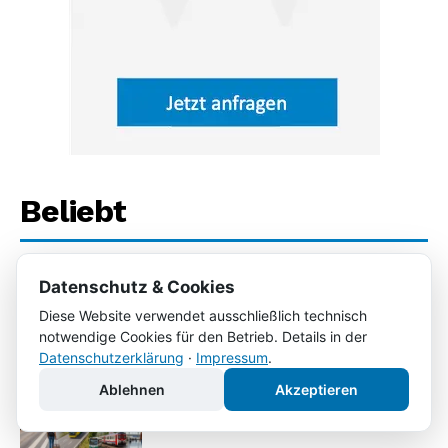
Beliebt
Datenschutz & Cookies
Ein Schuljahr in den USA: Wie der
Auslandsaufenthalt Jugendliche fürs
Diese Website verwendet ausschließlich technisch
Leben prägt
notwendige Cookies für den Betrieb. Details in der
Datenschutzerklärung
·
Impressum
.
Ablehnen
Akzeptieren
Grenzenlos mobil: Mit Bus und Bahn
von Dortmund bis nach Istanbul