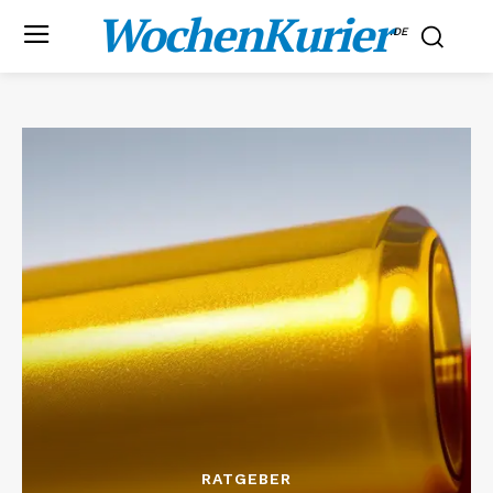
WochenKurier
.DE
RATGEBER