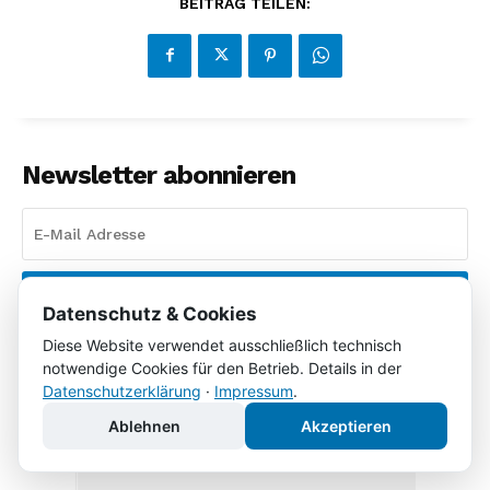
BEITRAG TEILEN:
Newsletter abonnieren
NEWSLETTER ANMELDEN
Datenschutz & Cookies
Diese Website verwendet ausschließlich technisch
Ich habe die
Datenschutzbestimmungen
gelesen und
akzeptiere sie.
notwendige Cookies für den Betrieb. Details in der
Datenschutzerklärung
·
Impressum
.
Ablehnen
Akzeptieren