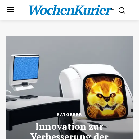
WochenKurier
.DE
RATGEBER
Innovation zur
Verbesserung der