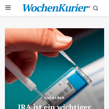
WochenKurier
.DE
RATGEBER
IRA ist ein wichtiger