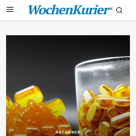
WochenKurier
.DE
RATGEBER