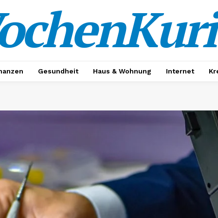
ochenKuri
nanzen
Gesundheit
Haus & Wohnung
Internet
Kr