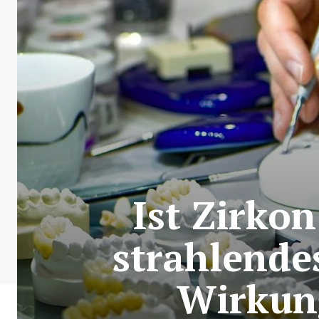
Ist Zirkon
strahlende
Wirkun