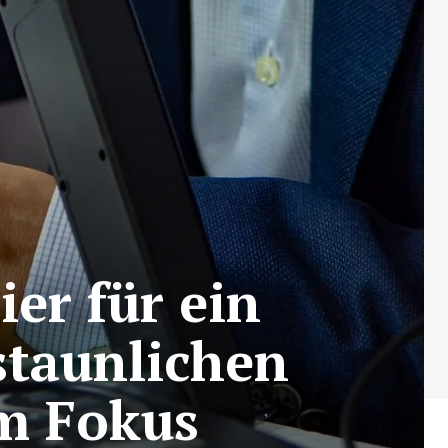
ier für ein
staunlichen
m Fokus