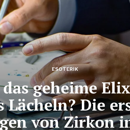
ESOTERIK
 das geheime Elix
s Lächeln? Die er
gen von Zirkon i