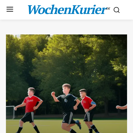
WochenKurier
.DE