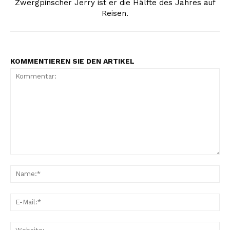
Zwergpinscher Jerry ist er die Hälfte des Jahres auf
Reisen.
KOMMENTIEREN SIE DEN ARTIKEL
Kommentar:
Na
E-
Mai
Web