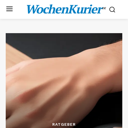
WochenKurier
.DE
RATGEBER