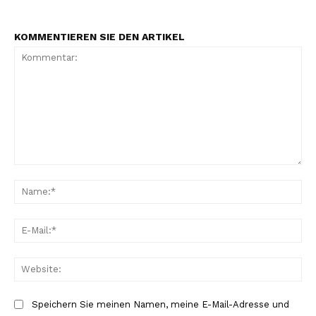
KOMMENTIEREN SIE DEN ARTIKEL
NEWSLETTER ABONNIEREN
Kommentar:
Na
Inhalte
E-
Mai
Web
Speichern Sie meinen Namen, meine E-Mail-Adresse und