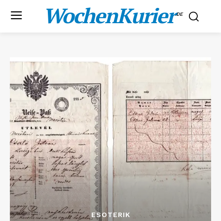
WochenKurier
.DE
ESOTERIK