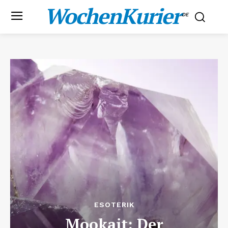
WochenKurier
.DE
ESOTERIK
Mookait: Der