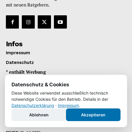
mit neuen Ratgebern.
Infos
Impressum
Datenschutz
* enthält Werbung
Datenschutz & Cookies
Neueste Beiträge
Diese Website verwendet ausschließlich technisch
Ein Schuljahr in den USA: Wie der Auslandsaufenthalt
notwendige Cookies für den Betrieb. Details in der
Jugendliche fürs Leben prägt
Datenschutzerklärung
·
Impressum
.
REISEN
21. Juli 2026
Ablehnen
Akzeptieren
Grenzenlos mobil: Mit Bus und Bahn von Dortmund
bis nach Istanbul