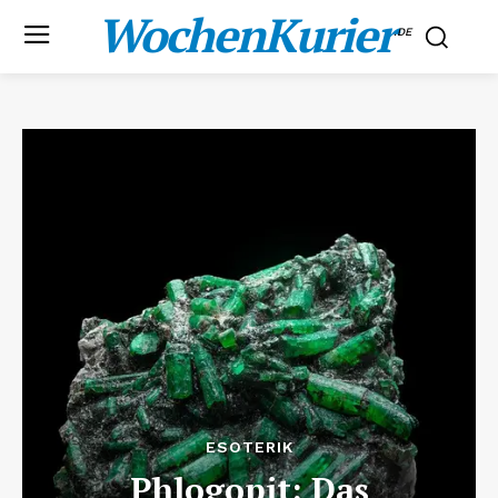
WochenKurier
.DE
ESOTERIK
Phlogopit: Das