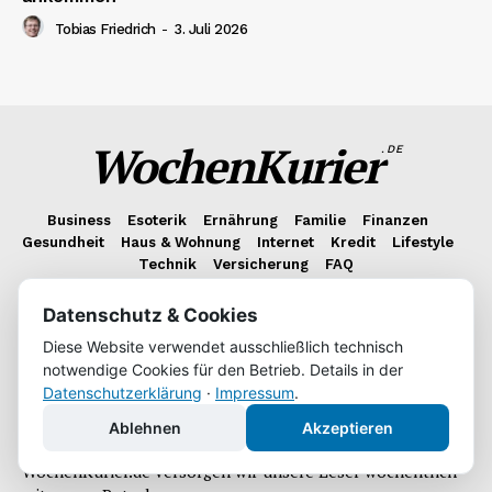
Tobias Friedrich
-
3. Juli 2026
WochenKurier
.DE
Business
Esoterik
Ernährung
Familie
Finanzen
Gesundheit
Haus & Wohnung
Internet
Kredit
Lifestyle
Technik
Versicherung
FAQ
Datenschutz & Cookies
Über uns
Diese Website verwendet ausschließlich technisch
notwendige Cookies für den Betrieb. Details in der
Wir sind ein Team aus leidenschaftlichen Redakteuren, das
Datenschutzerklärung
·
Impressum
.
es sich zur Aufgabe gemacht hat, unsere Leser stets mit
nützlichen Informationen zu unterhalten. Wir brennen für
Ablehnen
Akzeptieren
anspruchsvolle Didaktik und präzise Anleitungen. Auf
WochenKurier.de versorgen wir unsere Leser wöchentlich