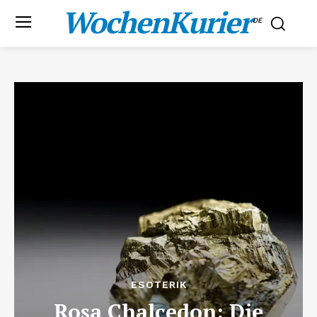
WochenKurier
.DE
ESOTERIK
Rosa Chalcedon: Die