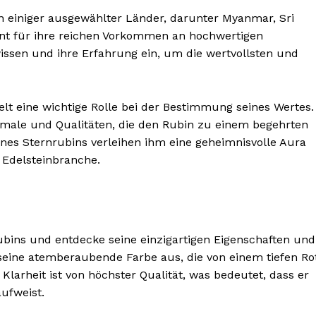
n einiger ausgewählter Länder, darunter Myanmar, Sri
nnt für ihre reichen Vorkommen an hochwertigen
wissen und ihre Erfahrung ein, um die wertvollsten und
elt eine wichtige Rolle bei der Bestimmung seines Wertes.
rkmale und Qualitäten, die den Rubin zu einem begehrten
nes Sternrubins verleihen ihm eine geheimnisvolle Aura
Edelsteinbranche.
nseren
osen
tter
rubins und entdecke seine einzigartigen Eigenschaften und
seine atemberaubende Farbe aus, die von einem tiefen Ro
Klarheit ist von höchster Qualität, was bedeutet, dass er
ufweist.
Inhalte