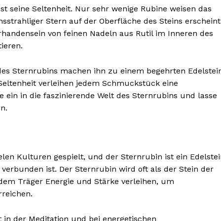
st seine Seltenheit. Nur sehr wenige Rubine weisen das
strahliger Stern auf der Oberfläche des Steins erscheint
orhandensein von feinen Nadeln aus Rutil im Inneren des
ieren.
des Sternrubins machen ihn zu einem begehrten Edelstei
BONNIEREN
Seltenheit verleihen jedem Schmuckstück eine
 ein in die faszinierende Welt des Sternrubins und lasse
n.
ielen Kulturen gespielt, und der Sternrubin ist ein Edelstei
verbunden ist. Der Sternrubin wird oft als der Stein der
 dem Träger Energie und Stärke verleihen, um
reichen.
ft in der Meditation und bei energetischen