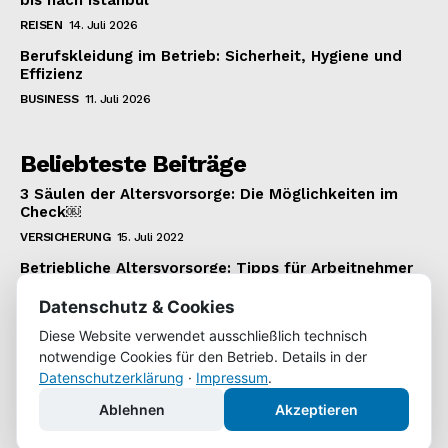
REISEN
14. Juli 2026
Berufskleidung im Betrieb: Sicherheit, Hygiene und
Effizienz
BUSINESS
11. Juli 2026
Beliebteste Beiträge
3 Säulen der Altersvorsorge: Die Möglichkeiten im
Check￼
VERSICHERUNG
15. Juli 2022
Betriebliche Altersvorsorge: Tipps für Arbeitnehmer
VERSICHERUNG
22. Januar 2022
Datenschutz & Cookies
Wie man einen 1.000 Euro Kredit bekommt
Diese Website verwendet ausschließlich technisch
KREDIT
22. Juli 2022
notwendige Cookies für den Betrieb. Details in der
Datenschutzerklärung
·
Impressum
.
Ablehnen
Akzeptieren
Copyright © 2022 | WochenKurier.de | Alle Inhalte unterliegen
unserem Copyright.