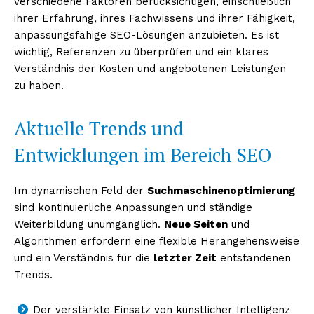
verschiedene Faktoren berücksichtigen, einschließlich
ihrer Erfahrung, ihres Fachwissens und ihrer Fähigkeit,
Erhalte unseren
anpassungsfähige SEO-Lösungen anzubieten. Es ist
kostenlosen Newsletter
wichtig, Referenzen zu überprüfen und ein klares
Verständnis der Kosten und angebotenen Leistungen
zu haben.
Aktuelle Trends und
Entwicklungen im Bereich SEO
Im dynamischen Feld der
Suchmaschinenoptimierung
sind kontinuierliche Anpassungen und ständige
Weiterbildung unumgänglich.
Neue Seiten
und
NEWSLETTER ABONNIEREN
Algorithmen erfordern eine flexible Herangehensweise
und ein Verständnis für die
letzter Zeit
entstandenen
Trends.
Inhalte
Der verstärkte Einsatz von künstlicher Intelligenz