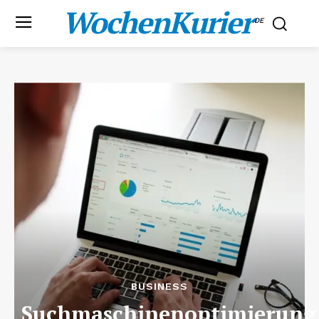
WochenKurier
.DE
BUSINESS
Suchmaschinenoptimierung