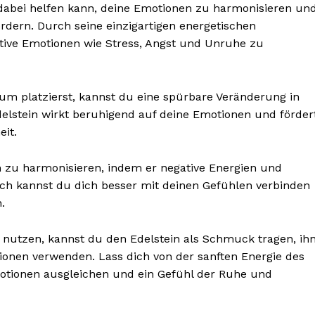
ir dabei helfen kann, deine Emotionen zu harmonisieren un
rdern. Durch seine einzigartigen energetischen
ative Emotionen wie Stress, Angst und Unruhe zu
um platzierst, kannst du eine spürbare Veränderung in
elstein wirkt beruhigend auf deine Emotionen und förder
it.
n zu harmonisieren, indem er negative Energien und
rch kannst du dich besser mit deinen Gefühlen verbinden
nseren
.
osen
tter
nutzen, kannst du den Edelstein als Schmuck tragen, ih
ionen verwenden. Lass dich von der sanften Energie des
otionen ausgleichen und ein Gefühl der Ruhe und
Inhalte