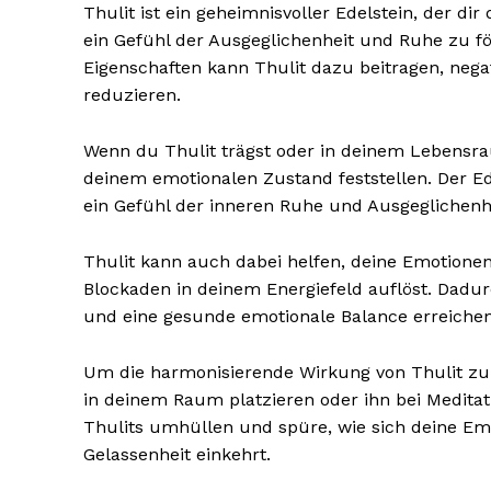
Thulit ist ein geheimnisvoller Edelstein, der d
ein Gefühl der Ausgeglichenheit und Ruhe zu fö
Eigenschaften kann Thulit dazu beitragen, neg
reduzieren.
Wenn du Thulit trägst oder in deinem Lebensra
deinem emotionalen Zustand feststellen. Der Ed
ein Gefühl der inneren Ruhe und Ausgeglichenhe
Thulit kann auch dabei helfen, deine Emotione
Blockaden in deinem Energiefeld auflöst. Dadu
Erhalte u
und eine gesunde emotionale Balance erreichen
kostenl
Newsle
Um die harmonisierende Wirkung von Thulit zu 
in deinem Raum platzieren oder ihn bei Meditat
Thulits umhüllen und spüre, wie sich deine Em
Gelassenheit einkehrt.