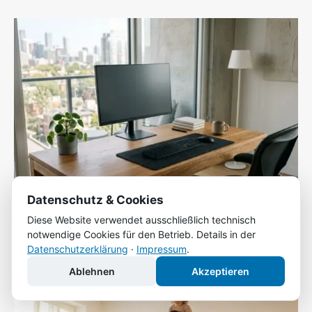
Datenschutz & Cookies
Diese Website verwendet ausschließlich technisch
Berufskleidung im Betrieb: Sicherheit, Hygiene
notwendige Cookies für den Betrieb. Details in der
und Effizienz
Datenschutzerklärung
·
Impressum
.
Tobias Friedrich
-
11. Juli 2026
Ablehnen
Akzeptieren