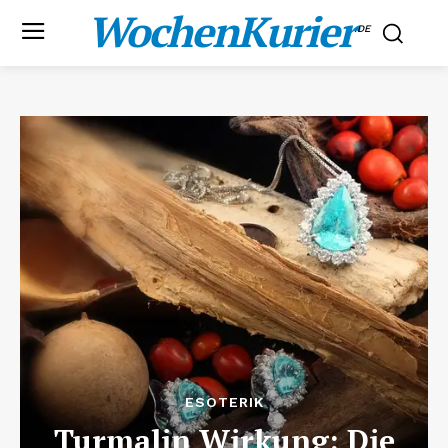
WochenKurier
.DE
ESOTERIK
Turmalin Wirkung: Die