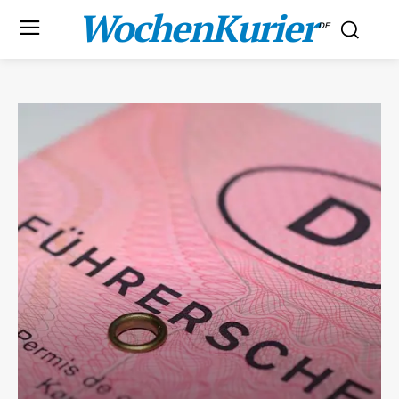
WochenKurier
.DE