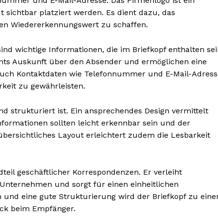
ummer und E-Mail-Adresse. Das Firmenlogo ist ein
t sichtbar platziert werden. Es dient dazu, das
nen Wiedererkennungswert zu schaffen.
d wichtige Informationen, die im Briefkopf enthalten sei
nts Auskunft über den Absender und ermöglichen eine
 auch Kontaktdaten wie Telefonnummer und E-Mail-Adress
keit zu gewährleisten.
und strukturiert ist. Ein ansprechendes Design vermittelt
Informationen sollten leicht erkennbar sein und der
bersichtliches Layout erleichtert zudem die Lesbarkeit
nseren
osen
tter
dteil geschäftlicher Korrespondenzen. Er verleiht
 Unternehmen und sorgt für einen einheitlichen
 und eine gute Strukturierung wird der Briefkopf zu ein
Inhalte
ruck beim Empfänger.