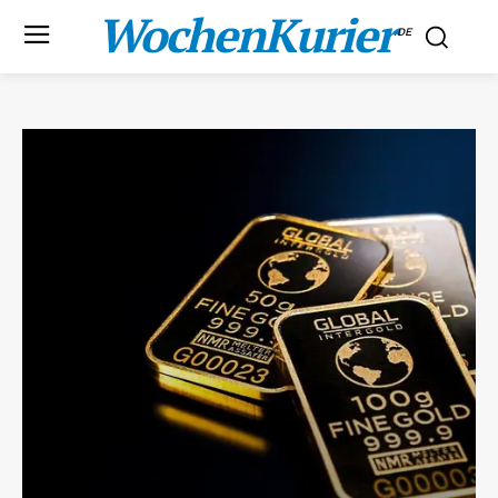
WochenKurier
.DE