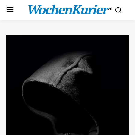
WochenKurier
.DE