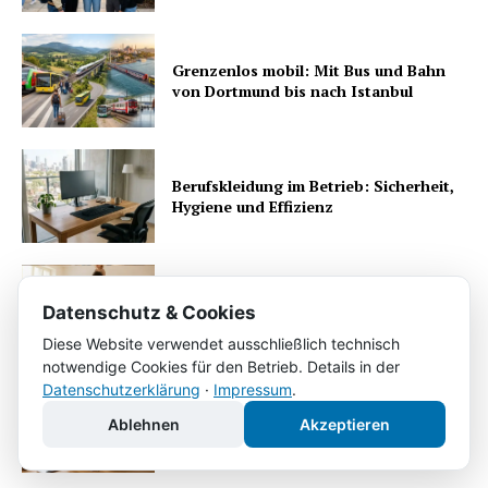
Grenzenlos mobil: Mit Bus und Bahn
von Dortmund bis nach Istanbul
Berufskleidung im Betrieb: Sicherheit,
Hygiene und Effizienz
Umzug mit Kindern: entspannt in der
Datenschutz & Cookies
neuen Stadt ankommen
Diese Website verwendet ausschließlich technisch
notwendige Cookies für den Betrieb. Details in der
Datenschutzerklärung
·
Impressum
.
Magnesium im Alltag: Was die gut
Ablehnen
Akzeptieren
verträgliche Form auszeichnet